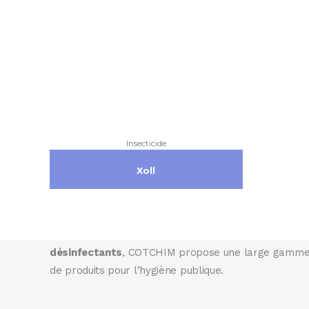
Insecticide
Laboratoire COTCHIM
Xoll
Laboratoire
COTCHIM
est une société tunisienne
certifiée ISO, spécialisée dans la production
d’
insecticides
, de
raticides
, de
répulsifs
et de
désinfectants
, COTCHIM propose une large gamm
de produits pour l’hygiène publique.