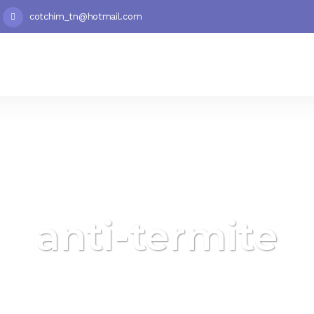
cotchim_tn@hotmail.com
anti-termite