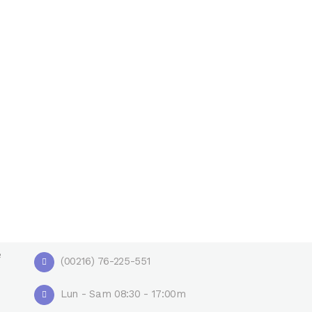
Notre Adresse
15 rue de Jordanie Elmoilla Usine zone
Industrielle Laguila 1, Gafsa 2100, TUNISIE
e
(00216) 76-225-551
Lun - Sam 08:30 - 17:00m