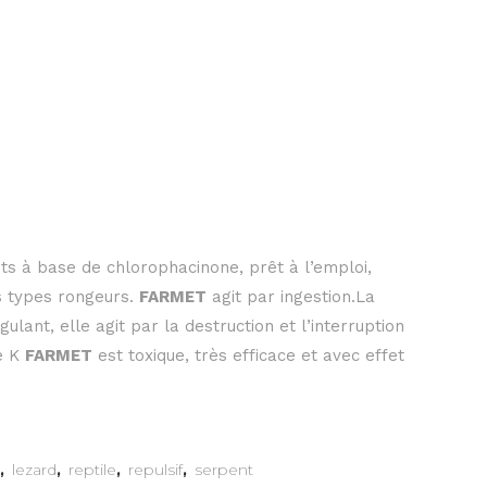
ets à base de chlorophacinone, prêt à l’emploi,
s types rongeurs.
FARMET
agit par ingestion.La
ulant, elle agit par la destruction et l’interruption
ne K
FARMET
est toxique, très efficace et avec effet
,
lezard
,
reptile
,
repulsif
,
serpent