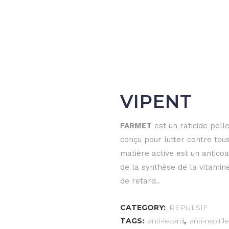
VIPENT
FARMET
est un raticide pell
conçu pour lutter contre tou
matière active est un anticoag
de la synthèse de la vitami
de retard..
CATEGORY:
REPULSIF
TAGS:
anti-lezard
,
anti-repltile