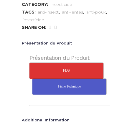
CATEGORY:
Insecticide
TAGS:
anti-insect
,
anti-lentes
,
anti-poux
,
insecticide
SHARE ON:
Présentation du Produit
Présentation du Produit
FDS
Fiche Technique
Additional Information